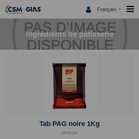
Français
ACCUEIL
Ingrédients de pâtisserie
CSM-GIAS
QUI SOMMES NOUS ?
PRODUITS
NOS MARQUES
INTERNATIONAL
QUALITÉ
MEDIA
INNOVATION
LES RECETTES
CONTACT
CSM-GIAS TV
ACTUALITÉS
CATALOGUE
Tab PAG noire 1Kg
PFV0326