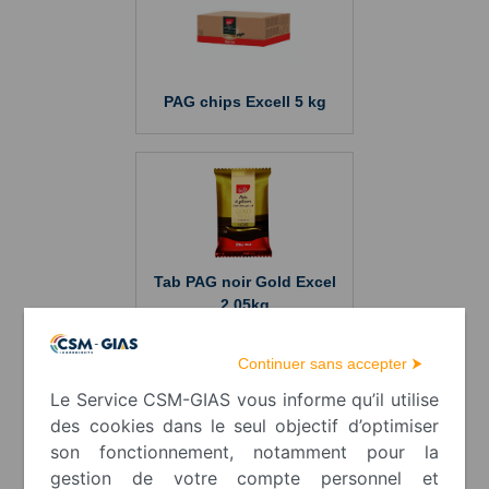
PAG chips Excell 5 kg
Tab PAG noir Gold Excel
2.05kg
Continuer sans accepter ⮞
Le Service CSM-GIAS vous informe qu’il utilise
des cookies dans le seul objectif d’optimiser
son fonctionnement, notamment pour la
gestion de votre compte personnel et
Pâte à glacer Gold Excell