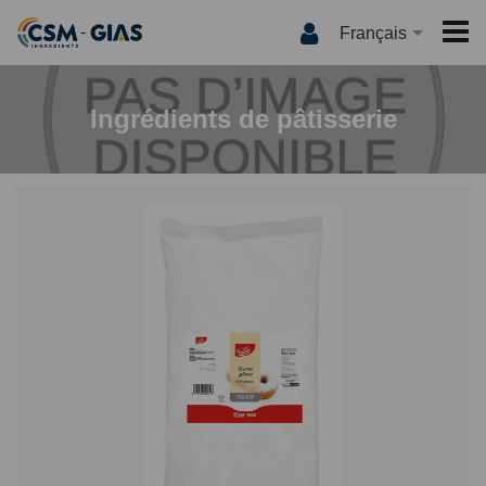
Français
ACCUEIL
Ingrédients de pâtisserie
CSM-GIAS
QUI SOMMES NOUS ?
PRODUITS
NOS MARQUES
INTERNATIONAL
QUALITÉ
MEDIA
INNOVATION
LES RECETTES
CONTACT
CSM-GIAS TV
ACTUALITÉS
CATALOGUE