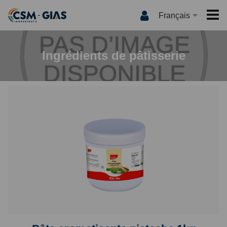
Français
ACCUEIL
Ingrédients de pâtisserie
CSM-GIAS
QUI SOMMES NOUS ?
PRODUITS
NOS MARQUES
INTERNATIONAL
QUALITÉ
MEDIA
INNOVATION
LES RECETTES
CONTACT
CSM-GIAS TV
ACTUALITÉS
CATALOGUE