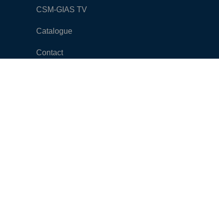
CSM-GIAS TV
Catalogue
Contact
CONTACT
Tunisie 8040,Z,I Bouargoub
(+216) 72 259 511
marketing@csmgias.com.tn
© 2019-2025 CSM-GIAS. All Rights Reserved. Powered by