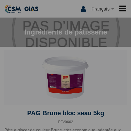
Français
ACCUEIL
Ingrédients de pâtisserie
CSM-GIAS
QUI SOMMES NOUS ?
PRODUITS
NOS MARQUES
INTERNATIONAL
QUALITÉ
MEDIA
INNOVATION
LES RECETTES
CONTACT
CSM-GIAS TV
ACTUALITÉS
CATALOGUE
PAG Brune bloc seau 5kg
PFV0662
Pâte à glacer de couleur Brune, très économique, adaptée aux