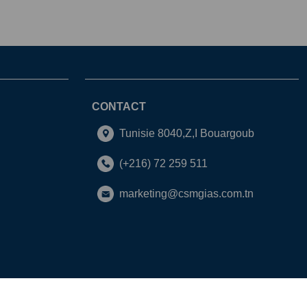
CONTACT
Tunisie 8040,Z,I Bouargoub
(+216) 72 259 511
marketing@csmgias.com.tn