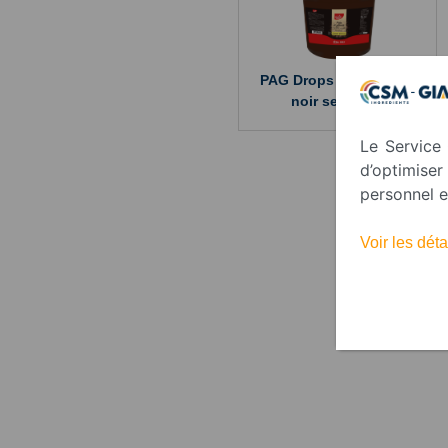
PAG Drops Gold Excell
noir seau 3kg
Le Service 
d’optimise
personnel e
Voir les dé