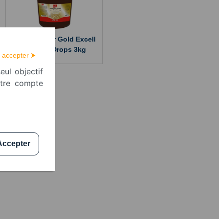
Pâte à glacer Gold Excell
Blanche Drops 3kg
 accepter ⮞
eul objectif
otre compte
Accepter