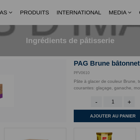
IAS
PRODUITS
INTERNATIONAL
MEDIA
Ingrédients de pâtisserie
PAG Brune bâtonnet 
PFV0610
Pâte à glacer de couleur Brune, t
courantes: glaçage, ganache, mo
-
+
AJOUTER AU PANIER