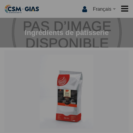
Français
ACCUEIL
Ingrédients de pâtisserie
CSM-GIAS
QUI SOMMES NOUS ?
PRODUITS
NOS MARQUES
INTERNATIONAL
QUALITÉ
MEDIA
INNOVATION
LES RECETTES
CONTACT
CSM-GIAS TV
ACTUALITÉS
CATALOGUE