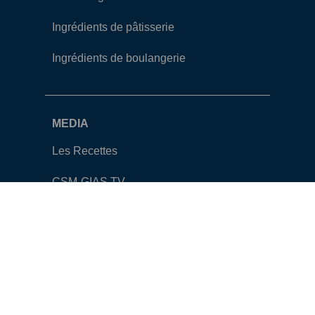
Ingrédients de pâtisserie
Ingrédients de boulangerie
MEDIA
Les Recettes
CSM-GIAS TV
Catalogue
Contact
CONTACT