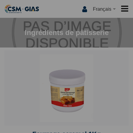
Français
ACCUEIL
Ingrédients de pâtisserie
CSM-GIAS
QUI SOMMES NOUS ?
PRODUITS
NOS MARQUES
INTERNATIONAL
QUALITÉ
MEDIA
INNOVATION
LES RECETTES
CONTACT
CSM-GIAS TV
ACTUALITÉS
CATALOGUE