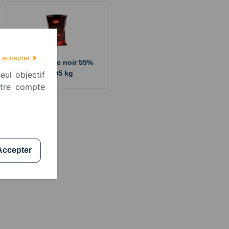
 accepter ⮞
Drops choc noir 55%
5x2.05 kg
eul objectif
otre compte
Accepter