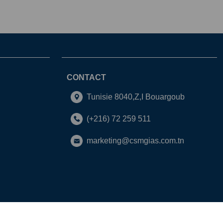
CONTACT
Tunisie 8040,Z,I Bouargoub
(+216) 72 259 511
marketing@csmgias.com.tn