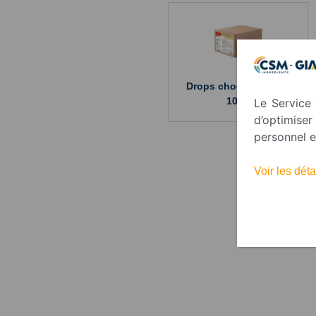
Drops chocolat blanc
10kg
Le Service 
d’optimise
personnel e
Voir les dé