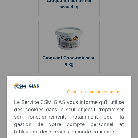
Croquant fleur de sel
seau 4kg
Croquant Choc-noir seau
4 kg
Continuer sans accepter ⮞
Le Service CSM-GIAS vous informe qu’il utilise
des cookies dans le seul objectif d’optimiser
Pralin Croquant seau 4.5
son fonctionnement, notamment pour la
kg
gestion de votre compte personnel et
l’utilisation des services en mode connecté.