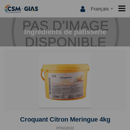
Français
ACCUEIL
Ingrédients de pâtisserie
CSM-GIAS
QUI SOMMES NOUS ?
PRODUITS
NOS MARQUES
INTERNATIONAL
QUALITÉ
MEDIA
INNOVATION
LES RECETTES
CONTACT
CSM-GIAS TV
ACTUALITÉS
CATALOGUE
Croquant Citron Meringue 4kg
PFNG0030