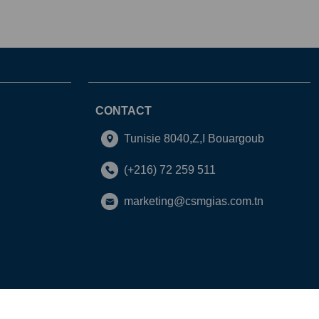
CONTACT
Tunisie 8040,Z,I Bouargoub
(+216) 72 259 511
marketing@csmgias.com.tn