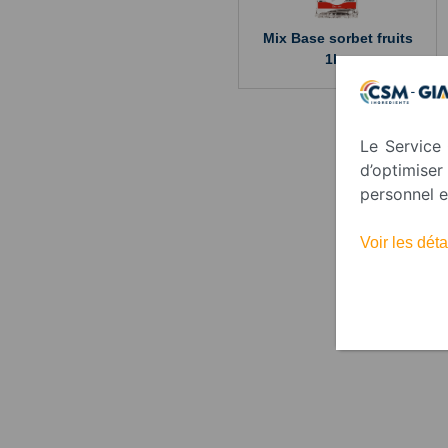
Mix Base sorbet fruits
1kg
Le Service 
d’optimise
personnel e
Voir les dé