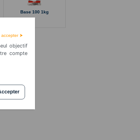
Base 100 1kg
 accepter ⮞
eul objectif
otre compte
Accepter